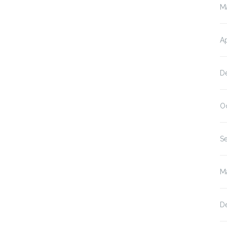
M
Ap
D
O
S
M
D